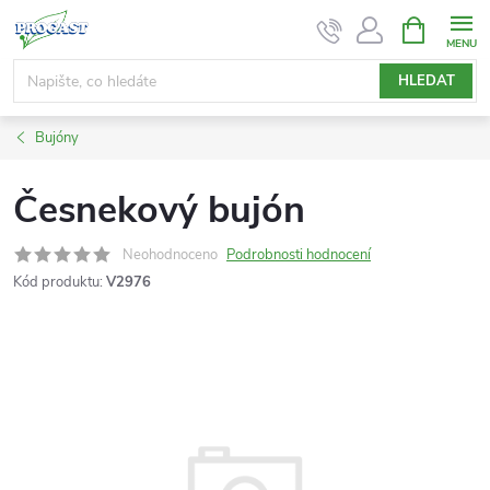
Přejít
NÁKUPNÍ
KOŠÍK
na
obsah
HLEDAT
Bujóny
Česnekový bujón
Neohodnoceno
Podrobnosti hodnocení
Kód produktu:
V2976