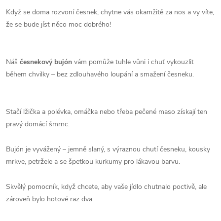
Když se doma rozvoní česnek, chytne vás okamžitě za nos a vy víte,
že se bude jíst něco moc dobrého!
Náš
česnekový bujón
vám pomůže tuhle vůni i chuť vykouzlit
během chvilky – bez zdlouhavého loupání a smažení česneku.
Stačí lžička a polévka, omáčka nebo třeba pečené maso získají ten
pravý domácí šmrnc.
Bujón je vyvážený – jemně slaný, s výraznou chutí česneku, kousky
mrkve, petržele a se špetkou kurkumy pro lákavou barvu.
Skvělý pomocník, když chcete, aby vaše jídlo chutnalo poctivě, ale
zároveň bylo hotové raz dva.