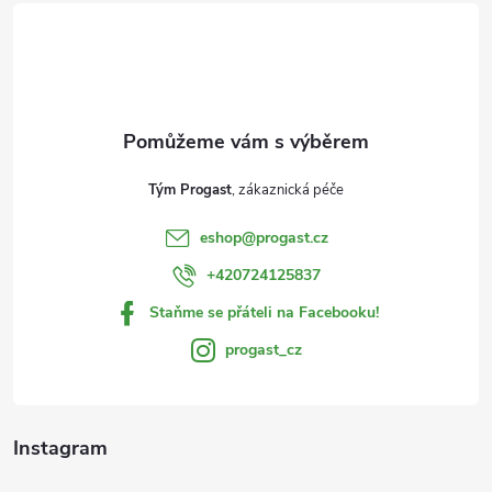
á
p
a
t
Tým Progast
í
eshop
@
progast.cz
+420724125837
Staňme se přáteli na Facebooku!
progast_cz
Instagram