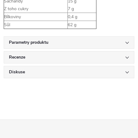
Sacharidy
15 g
Z toho cukry
7 g
Bílkoviny
0,4 g
Sůl
62 g
Parametry produktu
Recenze
Diskuse
Z