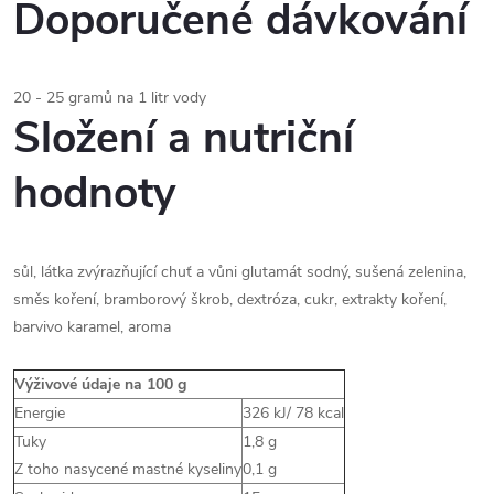
Doporučené dávkování
20 - 25 gramů na 1 litr vody
Složení a nutriční
hodnoty
sůl, látka zvýrazňující chuť a vůni glutamát sodný, sušená zelenina,
směs koření, bramborový škrob, dextróza, cukr, extrakty koření,
barvivo karamel, aroma
Výživové údaje na 100 g
Energie
326 kJ/ 78 kcal
Tuky
1,8 g
Z toho nasycené mastné kyseliny
0,1 g