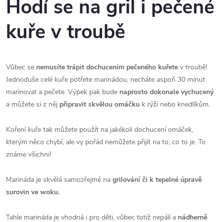
Hodí se na gril i pečené
kuře v troubě
Vůbec se
nemusíte trápit dochucením pečeného kuřete
v troubě!
Jednoduše celé kuře potřete marinádou, necháte aspoň 30 minut
marinovat a pečete. Výpek pak bude
naprosto dokonale vychucený
a můžete si z něj
připravit skvělou omáčku
k rýži nebo knedlíkům.
Koření kuře tak můžete použít na jakékoli dochucení omáček,
kterým něco chybí, ale vy pořád nemůžete přijít na to, co to je. To
známe všichni!
Marináda je skvělá samozřejmě na
grilování či k tepelné úpravě
surovin ve woku.
Tahle marináda je vhodná i pro děti, vůbec totiž nepálí a
nádherně