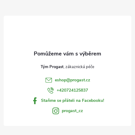
Z
á
p
a
t
Tým Progast
í
eshop
@
progast.cz
+420724125837
Staňme se přáteli na Facebooku!
progast_cz