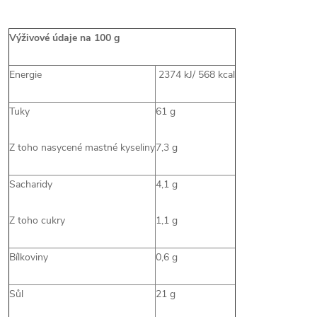
Výživové údaje na 100 g
Energie
2374 kJ/ 568 kcal
Tuky
61 g
Z toho nasycené mastné kyseliny
7,3 g
Sacharidy
4,1 g
Z toho cukry
1,1 g
Bílkoviny
0,6 g
Sůl
21 g