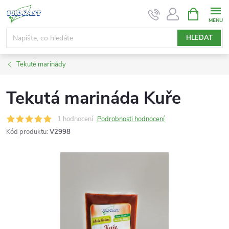
Přejít
NÁKUPNÍ
KOŠÍK
na
obsah
HLEDAT
Tekuté marinády
Tekutá marináda Kuře
1 hodnocení
Podrobnosti hodnocení
Kód produktu:
V2998