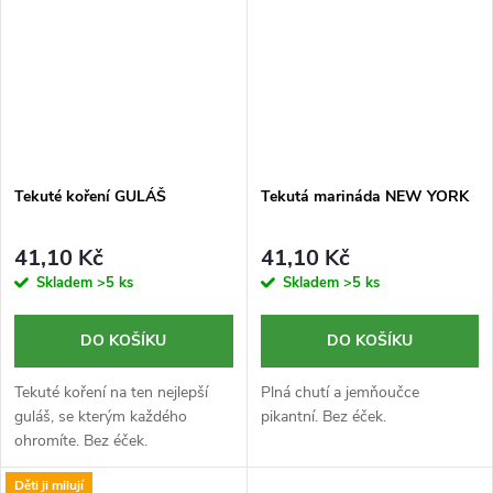
Tekuté koření GULÁŠ
Tekutá marináda NEW YORK
41,10 Kč
41,10 Kč
Skladem
>5 ks
Skladem
>5 ks
DO KOŠÍKU
DO KOŠÍKU
Tekuté koření na ten nejlepší
Plná chutí a jemňoučce
guláš, se kterým každého
pikantní. Bez éček.
ohromíte. Bez éček.
Děti ji milují