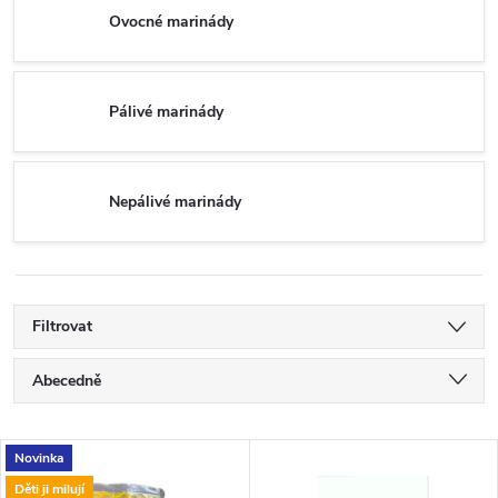
Ovocné marinády
Pálivé marinády
Nepálivé marinády
Filtrovat
Ř
Abecedně
a
Nejlevnější
V
Novinka
Nejdražší
z
Děti ji milují