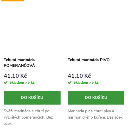
Tekutá marináda
Tekutá marináda PIVO
POMERANČOVÁ
41,10 Kč
41,10 Kč
Skladem
>5 ks
Skladem
>5 ks
DO KOŠÍKU
DO KOŠÍKU
Svěží marináda s chutí po
Marináda plná chuti piva a
vyzrálých pomerančích. Bez
harmonického koření. Bez éček.
éček.