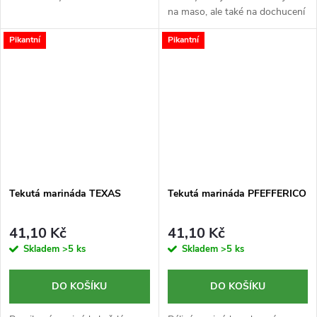
na maso, ale také na dochucení
omáček a polévek z rajčat.
Pikantní
Pikantní
Tekutá marináda TEXAS
Tekutá marináda PFEFFERICO
41,10 Kč
41,10 Kč
Skladem
>5 ks
Skladem
>5 ks
DO KOŠÍKU
DO KOŠÍKU