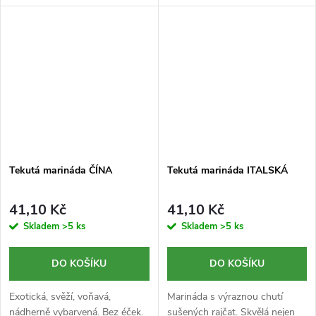
Tekutá marináda ČÍNA
Tekutá marináda ITALSKÁ
41,10 Kč
41,10 Kč
Skladem
>5 ks
Skladem
>5 ks
DO KOŠÍKU
DO KOŠÍKU
Exotická, svěží, voňavá,
Marináda s výraznou chutí
nádherně vybarvená. Bez éček.
sušených rajčat. Skvělá nejen