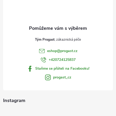
p
n
p
r
í
v
a
k
t
y
Tým Progast
í
v
eshop
@
progast.cz
+420724125837
ý
Staňme se přáteli na Facebooku!
p
progast_cz
i
s
Instagram
u