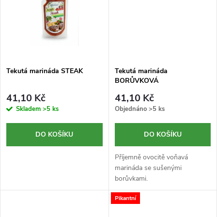
k
t
t
ů
ů
Tekutá marináda STEAK
Tekutá marináda
BORŮVKOVÁ
41,10 Kč
41,10 Kč
Skladem
>5 ks
Objednáno
>5 ks
DO KOŠÍKU
DO KOŠÍKU
Příjemně ovocitě voňavá
marináda se sušenými
borůvkami.
Pikantní