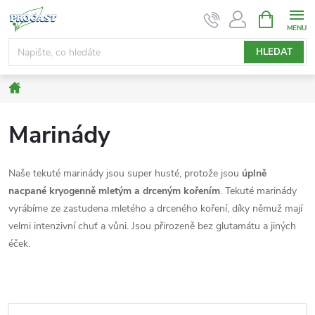
Přejít
NÁKUPNÍ
KOŠÍK
na
obsah
HLEDAT
Domů
Marinády
Naše tekuté marinády jsou super husté, protože jsou
úplně
nacpané kryogenně mletým a drceným kořením
. Tekuté marinády
vyrábíme ze zastudena mletého a drceného koření, díky němuž mají
velmi intenzivní chuť a vůni. Jsou přirozeně bez glutamátu a jiných
éček.