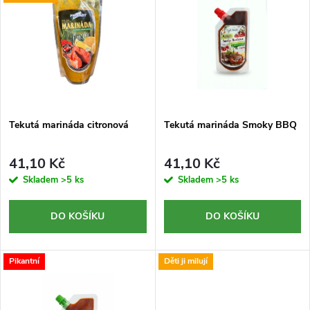
ý
Nejprodávanější
e
p
n
i
í
s
p
Tekutá marináda citronová
Tekutá marináda Smoky BBQ
p
r
41,10 Kč
41,10 Kč
r
Skladem
>5 ks
Skladem
>5 ks
o
o
DO KOŠÍKU
DO KOŠÍKU
d
d
Pikantní
Děti ji milují
u
u
k