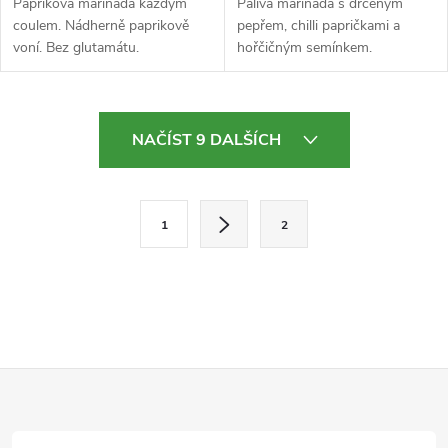
Papriková marináda každým
Pálivá marináda s drceným
coulem. Nádherně paprikově
pepřem, chilli papričkami a
voní. Bez glutamátu.
hořčičným semínkem.
O
NAČÍST 9 DALŠÍCH
v
l
S
1
2
t
á
r
d
á
a
n
k
c
Z
o
í
v
á
á