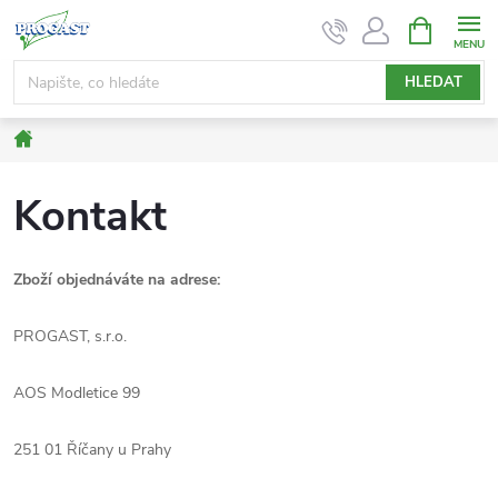
Přejít
NÁKUPNÍ
KOŠÍK
na
obsah
HLEDAT
Domů
Kontakt
Zboží objednáváte na adrese:
PROGAST, s.r.o.
AOS Modletice 99
251 01 Říčany u Prahy