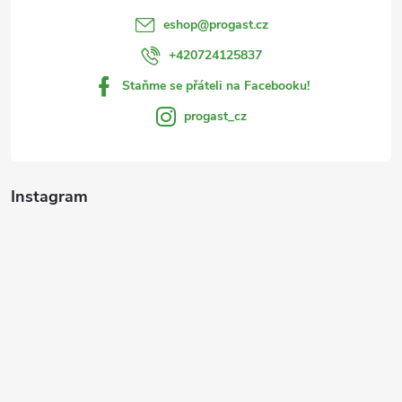
í
eshop
@
progast.cz
+420724125837
Staňme se přáteli na Facebooku!
progast_cz
Instagram