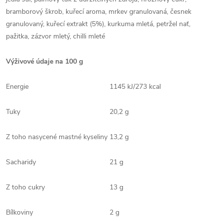
bramborový škrob, kuřecí aroma, mrkev granulovaná, česnek
granulovaný, kuřecí extrakt (5%), kurkuma mletá, petržel nať,
pažitka, zázvor mletý, chilli mleté
Výživové údaje na 100 g
Energie
1145 kJ/273 kcal
Tuky
20,2 g
Z toho nasycené mastné kyseliny
13,2 g
Sacharidy
21 g
Z toho cukry
13 g
Bílkoviny
2 g