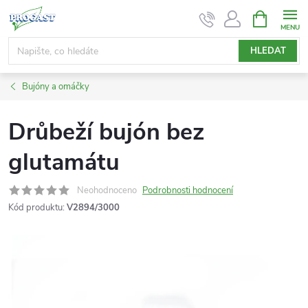
Přejít
NÁKUPNÍ
KOŠÍK
na
obsah
HLEDAT
Bujóny a omáčky
Drůbeží bujón bez
glutamátu
Neohodnoceno
Podrobnosti hodnocení
Kód produktu:
V2894/3000