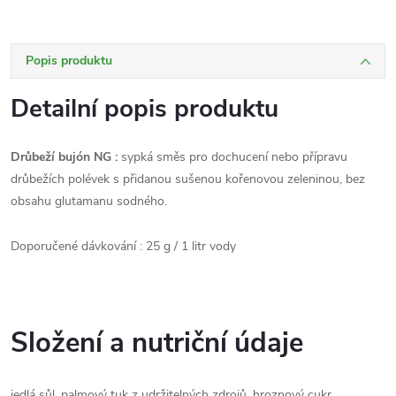
Popis produktu
Detailní popis produktu
Drůbeží bujón NG :
sypká směs pro dochucení nebo přípravu
drůbežích polévek s přidanou sušenou kořenovou zeleninou, bez
obsahu glutamanu sodného.
Doporučené dávkování : 25 g / 1 litr vody
Složení a nutriční údaje
jedlá sůl, palmový tuk z udržitelných zdrojů, hroznový cukr,