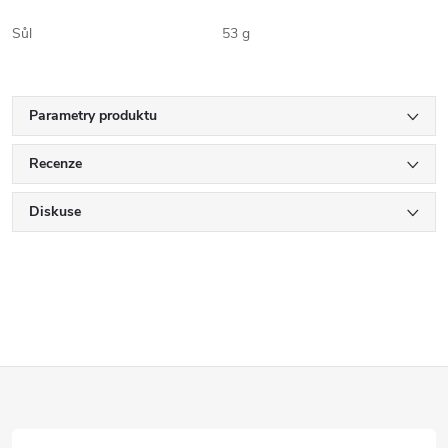
Sůl
53 g
Parametry produktu
Recenze
Diskuse
Z
á