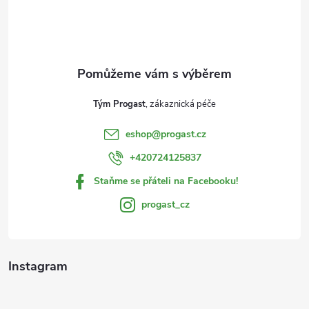
p
a
t
Tým Progast
í
eshop
@
progast.cz
+420724125837
Staňme se přáteli na Facebooku!
progast_cz
Instagram