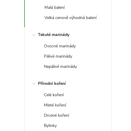
t
Malá balení
r
Velká cenově výhodná balení
a
Tekuté marinády
n
Ovocné marinády
Pálivé marinády
n
Nepálivé marinády
í
Přírodní koření
p
Celé koření
a
Mleté koření
Drcené koření
n
Bylinky