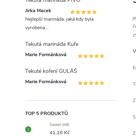
Tekutá marináda PIVO
Jirka Macek
j
Nejlepší marináda, jaká kdy byla
č
vyrobena...
z
Tekutá marináda Kuře
V
Marie Formánková
E
Tekuté koření GULÁŠ
Marie Formánková
T
Z
TOP 5 PRODUKTŮ
S
Sweet chilli
41,10 Kč
Z