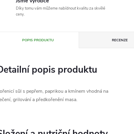
Jsme výrobce
Díky tomu vám můžeme nabídnout kvalitu za skvělé
ceny.
POPIS PRODUKTU
RECENZE
Detailní popis produktu
ořenicí sůl s pepřem, paprikou a kmínem vhodná na
ečení, grilování a předkořenění masa.
Složení a nutriční hodnoty