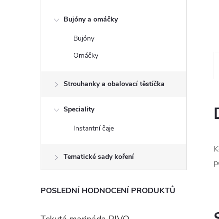
e
Bujóny a omáčky
l
Bujóny
Omáčky
Strouhanky a obalovací těstíčka
Speciality
Instantní čaje
K
Tematické sady koření
p
POSLEDNÍ HODNOCENÍ PRODUKTŮ