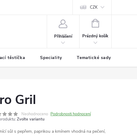
CZK
NÁKUPNÍ
KOŠÍK
Prázdný košík
Přihlášení
cí těstíčka
Speciality
Tematické sady koření
ro Gril
Neohodnoceno
Podrobnosti hodnocení
produktu:
Zvolte variantu
nící sůl s pepřem, paprikou a kmínem vhodná na pečení,