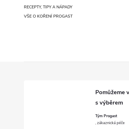
RECEPTY, TIPY A NÁPADY
VŠE O KOŘENÍ PROGAST
Z
á
p
a
Tým Progast
t