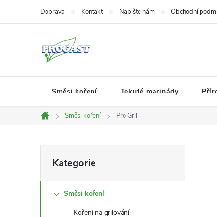
Přejít
Doprava
Kontakt
Napište nám
Obchodní podm
na
obsah
Směsi koření
Tekuté marinády
Přír
Směsi koření
Pro Gril
Domů
P
Přeskočit
Kategorie
kategorie
o
Směsi koření
s
Koření na grilování