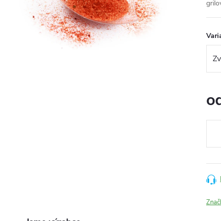
gril
Vari
o
Měr
cena
Znač