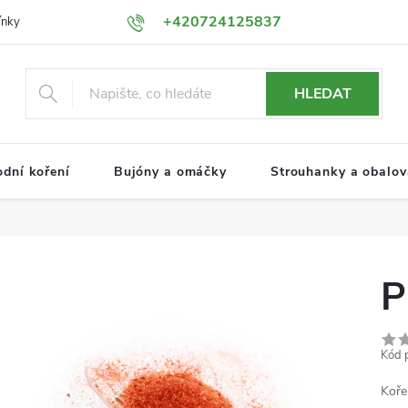
+420724125837
ínky
Podmínky ochrany osobních údajů
HLEDAT
odní koření
Bujóny a omáčky
Strouhanky a obalova
P
Kód 
Koře