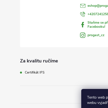
í
eshop
@
proga
+420724125
Staňme se př
Facebooku!
progast_cz
Za kvalitu ručíme
Certifikát IFS
Tento web p
webu vyjadřu