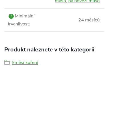
maso
,
na hovězí maso
Minimální
?
24 měsíců
trvanlivost
:
Produkt naleznete v této kategorii
Směsi koření