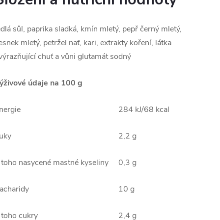
edlá sůl, paprika sladká, kmín mletý, pepř černý mletý,
esnek mletý, petržel nať, kari, extrakty koření, látka
výrazňující chuť a vůni glutamát sodný
ýživové údaje na 100 g
nergie
284 kJ/68 kcal
uky
2,2 g
 toho nasycené mastné kyseliny
0,3 g
acharidy
10 g
 toho cukry
2,4 g