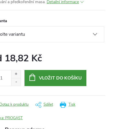
ování a předkořenění masa.
Detailní informace
anta
d
18,82 Kč
ná
:
VLOŽIT DO KOŠÍKU
Dotaz k produktu
Sdílet
Tisk
ka:
PROGAST