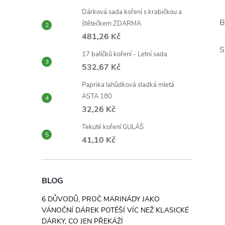
Dárková sada koření s krabičkou a
B
štětečkem ZDARMA
481,26 Kč
S
17 balíčků koření - Letní sada
532,67 Kč
Paprika lahůdková sladká mletá
ASTA 180
32,26 Kč
Tekuté koření GULÁŠ
41,10 Kč
BLOG
6 DŮVODŮ, PROČ MARINÁDY JAKO
VÁNOČNÍ DÁREK POTĚŠÍ VÍC NEŽ KLASICKÉ
DÁRKY, CO JEN PŘEKÁŽÍ