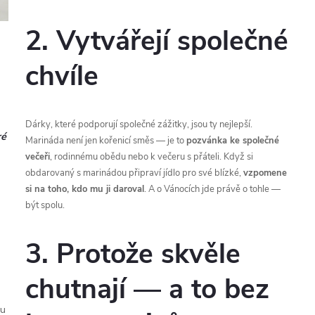
2. Vytvářejí společné
chvíle
Dárky, které podporují společné zážitky, jsou ty nejlepší.
ré
Marináda není jen kořenicí směs — je to
pozvánka ke společné
večeři
, rodinnému obědu nebo k večeru s přáteli. Když si
obdarovaný s marinádou připraví jídlo pro své blízké,
vzpomene
si na toho, kdo mu ji daroval
. A o Vánocích jde právě o tohle —
být spolu.
3. Protože skvěle
chutnají — a to bez
ku