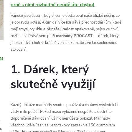
proč s nimi rozhodně neuděláte chybu)
Vánoce jsou časem, kdy chceme obdarovat naše blízké něčím, co
je opravdu potěší. A čím dál více lidí dává přednost dárkům, které
mají
smysl, využití a přinášejí radost opakovaně
, nejen ve chvíli
rozbalení. Právě sem patří
marinády PROGAST
— dárek, který
je praktický, chutný, krásně voní a okamžitě zve ke společnému
stolování.
ší
1. Dárek, který
skutečně využijí
Každý dokáže marinády snadno používat a chuťový výsledek ho
vždy mile potěší. Pokud maso vyloženě nespálíte a dodržíte
doporučené dávkování, už nic nemůžete pokazit. Marinády
i
všechno udělají za vás. Je to takový zázrak ve 150 gramovém
ku
sáčku, který vám vystačí na 3 kg masa. Takže na dlouho.