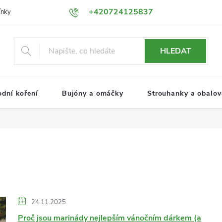
+420724125837
ínky
Podmínky ochrany osobních údajů
HLEDAT
odní koření
Bujóny a omáčky
Strouhanky a obalova
24.11.2025
Proč jsou marinády nejlepším vánočním dárkem (a