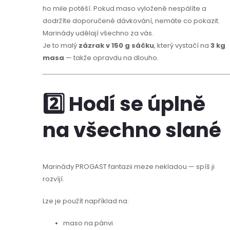
ho mile potěší. Pokud maso vyloženě nespálíte a
dodržíte doporučené dávkování, nemáte co pokazit.
Marinády udělají všechno za vás.
Je to malý
zázrak v 150 g sáčku
, který vystačí na
3 kg
masa
— takže opravdu na dlouho.
2️⃣ Hodí se úplně
na všechno slané
Marinády PROGAST fantazii meze nekladou — spíš ji
rozvíjí.
Lze je použít například na:
maso na pánvi