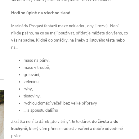
á
Hodí se úplně na všechno slané
Marinády Progast fantazii meze nekladou, ony ji rozvíjí. Není
nikde psáno, na co se mají používat, přidat je můžete do všeho, co
vás napadne. Klidně do omáčky, na šneky z listového těsta nebo
na...
maso na pánvi,
maso v troubě,
grilování,
zeleninu,
ryby,
těstoviny,
rychlou domácí večeři bez velké přípravy
... a spoustu dalšího
Zkrátka není to dárek „do vitríny“. Je to dárek
do života a do
kuchyně,
který vám přinese radost z vaření a dobře odvedené
práce.