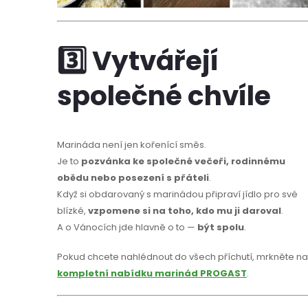
3️⃣ Vytvářejí
společné chvíle
Marináda není jen kořenící směs.
Je to
pozvánka ke společné večeři, rodinnému
obědu nebo posezení s přáteli
.
Když si obdarovaný s marinádou připraví jídlo pro své
blízké,
vzpomene si na toho, kdo mu ji daroval
.
A o Vánocích jde hlavně o to —
být spolu
.
Pokud chcete nahlédnout do všech příchutí, mrkněte na
kompletní nabídku marinád PROGAST
.