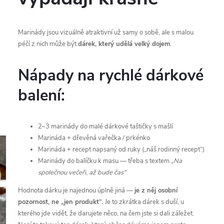
Marinády jsou vizuálně atraktivní už samy o sobě, ale s malou
péčí z nich může být
dárek, který udělá velký dojem
.
Nápady na rychlé dárkové
balení:
2–3 marinády do malé dárkové taštičky s mašlí
Marináda + dřevěná vařečka / prkénko
Marináda + recept napsaný od ruky („náš rodinný recept“)
Marinády do balíčku k masu — třeba s textem
„Na
společnou večeři, až bude čas“
Hodnota dárku je najednou úplně jiná —
je z něj osobní
pozornost, ne „jen produkt“.
Je to zkrátka dárek s duší, u
kterého jde vidět, že darujete něco, na čem jste si dali záležet.