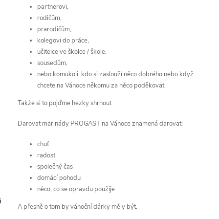
partnerovi,
rodičům,
prarodičům,
kolegovi do práce,
učitelce ve školce / škole,
sousedům,
nebo komukoli, kdo si zaslouží něco dobrého nebo když
chcete na Vánoce někomu za něco poděkovat.
Takže si to pojďme hezky shrnout
Darovat marinády PROGAST na Vánoce znamená darovat:
chuť
radost
společný čas
domácí pohodu
něco, co se opravdu použije
í
A přesně o tom by vánoční dárky měly být.