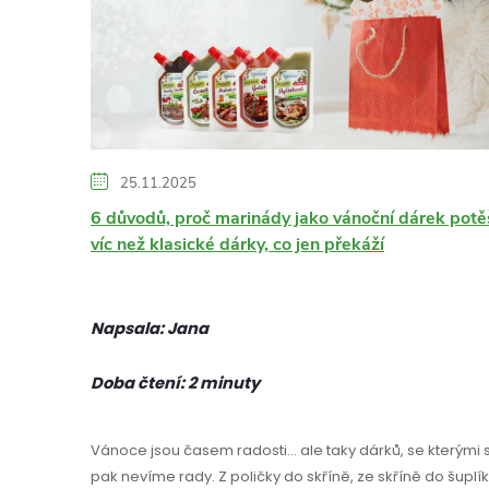
ý
p
i
s
25.11.2025
č
6 důvodů, proč marinády jako vánoční dárek potě
víc než klasické dárky, co jen překáží
l
á
Napsala:
Jana
n
Doba čtení:
2 minuty
k
Vánoce jsou časem radosti… ale taky dárků, se kterými s
pak nevíme rady. Z poličky do skříně, ze skříně do šuplí