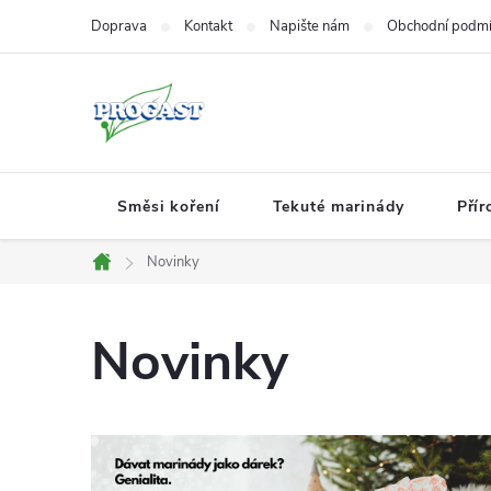
Přejít
Doprava
Kontakt
Napište nám
Obchodní podm
na
obsah
Směsi koření
Tekuté marinády
Přír
Novinky
Domů
Novinky
V