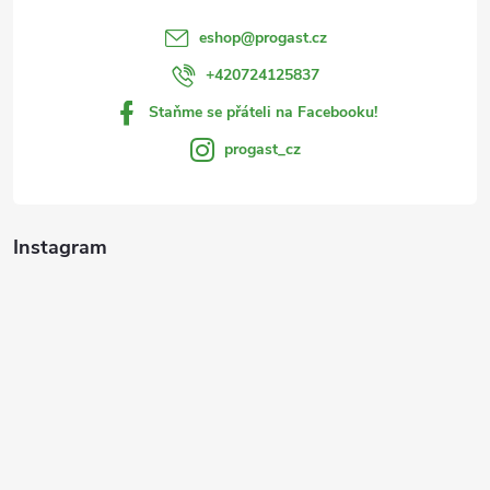
r
í
eshop
@
progast.cz
v
+420724125837
k
Staňme se přáteli na Facebooku!
y
progast_cz
v
ý
Instagram
p
i
s
u