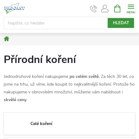
Přejít
NÁKUPNÍ
KOŠÍK
na
obsah
HLEDAT
Domů
Přírodní koření
Jednodruhové koření nakupujeme
po celém světě.
Za těch 30 let, co
jsme na trhu, už víme, kde koupit to nejkvalitnější koření. Protože ho
nakupujeme v obrovském množství, můžeme vám nabídnout i
skvělé ceny.
Celé koření