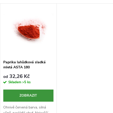
a
Nejlevnější
V
Nejdražší
z
ý
Nejprodávanější
e
p
n
i
í
s
p
Paprika lahůdková sladká
mletá ASTA 180
p
r
32,26 Kč
od
r
Skladem
>5 ks
o
o
ZOBRAZIT
d
d
Ohnivě červená barva, silná
vůně, nasládlá chuť. Nejvyšší