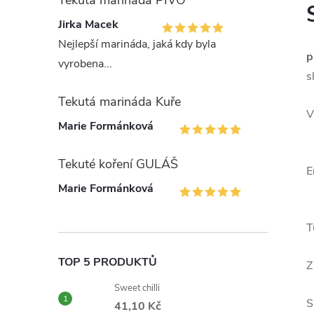
Tekutá marináda PIVO
Jirka Macek
Nejlepší marináda, jaká kdy byla
p
vyrobena...
s
Tekutá marináda Kuře
V
Marie Formánková
Tekuté koření GULÁŠ
Marie Formánková
T
TOP 5 PRODUKTŮ
Z
Sweet chilli
S
41,10 Kč