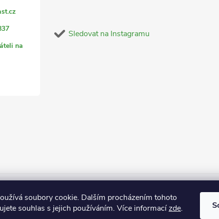
st.cz
837
Sledovat na Instagramu
áteli na
oužívá soubory cookie. Dalším procházením tohoto
S
jete souhlas s jejich používáním. Více informací
zde
.