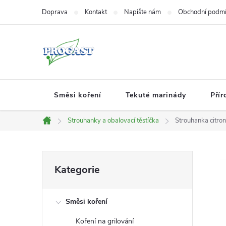
Přejít
Doprava
Kontakt
Napište nám
Obchodní podm
na
obsah
Směsi koření
Tekuté marinády
Přír
Strouhanky a obalovací těstíčka
Strouhanka citro
Domů
P
Přeskočit
Kategorie
kategorie
o
Směsi koření
s
Koření na grilování