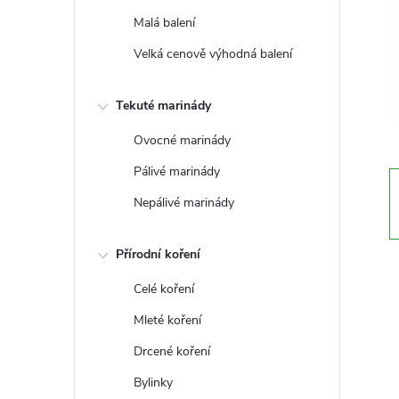
t
Malá balení
r
Velká cenově výhodná balení
a
Tekuté marinády
n
Ovocné marinády
Pálivé marinády
n
Nepálivé marinády
í
Přírodní koření
p
Celé koření
a
Mleté koření
Drcené koření
n
Bylinky