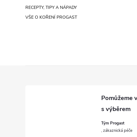
RECEPTY, TIPY A NÁPADY
VŠE O KOŘENÍ PROGAST
Z
á
p
a
Tým Progast
t