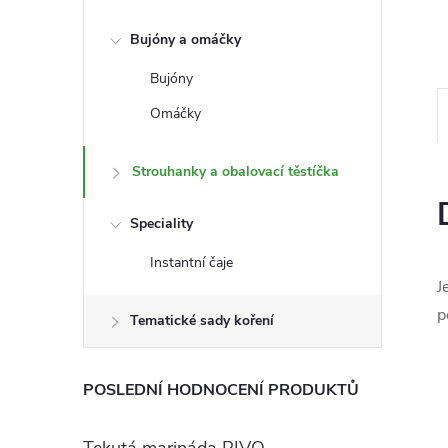
e
Bujóny a omáčky
l
Bujóny
Omáčky
Strouhanky a obalovací těstíčka
Speciality
Instantní čaje
J
p
Tematické sady koření
POSLEDNÍ HODNOCENÍ PRODUKTŮ