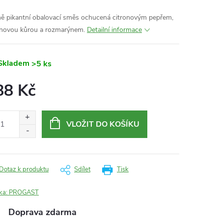
ě pikantní obalovací směs ochucená citronovým pepřem,
onovou kůrou a rozmarýnem.
Detailní informace
Skladem
>5 ks
88 Kč
ná
:
VLOŽIT DO KOŠÍKU
Dotaz k produktu
Sdílet
Tisk
ka:
PROGAST
Doprava zdarma