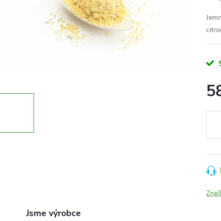
Jemn
citr
5
Měr
cena
Znač
Jsme výrobce