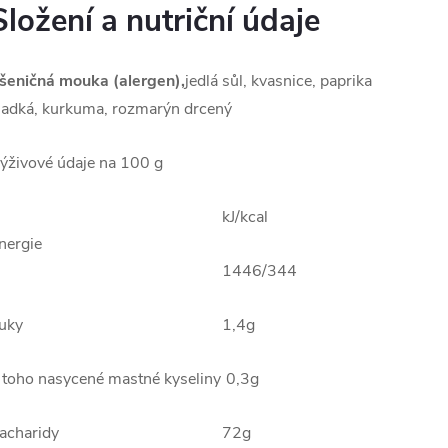
Složení a nutriční údaje
šeničná mouka (alergen),
jedlá sůl, kvasnice, paprika
ladká, kurkuma, rozmarýn drcený
ýživové údaje na 100 g
kJ/kcal
Energie
1446/344
uky
1,4g
 toho nasycené mastné kyseliny
0,3g
acharidy
72g