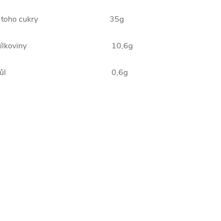
 toho cukry
35g
ílkoviny
10,6g
ůl
0,6g