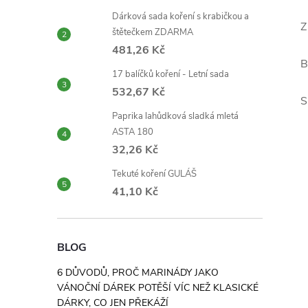
Dárková sada koření s krabičkou a
Z
štětečkem ZDARMA
481,26 Kč
B
17 balíčků koření - Letní sada
532,67 Kč
S
Paprika lahůdková sladká mletá
ASTA 180
32,26 Kč
Tekuté koření GULÁŠ
41,10 Kč
BLOG
6 DŮVODŮ, PROČ MARINÁDY JAKO
VÁNOČNÍ DÁREK POTĚŠÍ VÍC NEŽ KLASICKÉ
DÁRKY, CO JEN PŘEKÁŽÍ