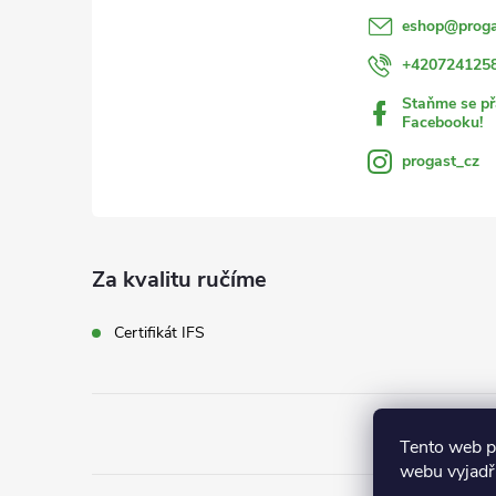
í
eshop
@
proga
+420724125
Staňme se př
Facebooku!
progast_cz
Za kvalitu ručíme
Certifikát IFS
Tento web p
webu vyjadřu