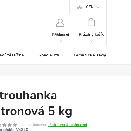
CZK
NÁKUPNÍ
KOŠÍK
Prázdný košík
Přihlášení
cí těstíčka
Speciality
Tematické sady koření
trouhanka
itronová 5 kg
Neohodnoceno
Podrobnosti hodnocení
produktu:
V4376