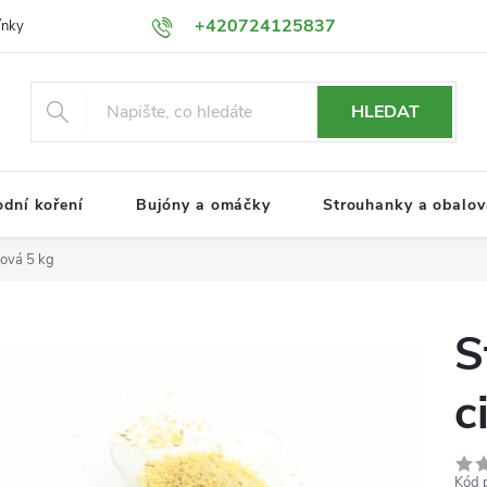
+420724125837
ínky
Podmínky ochrany osobních údajů
HLEDAT
odní koření
Bujóny a omáčky
Strouhanky a obalova
nová 5 kg
S
c
Kód 