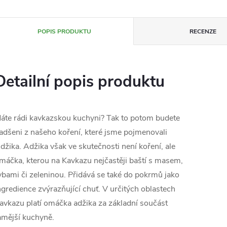
POPIS PRODUKTU
RECENZE
Detailní popis produktu
áte rádi kavkazskou kuchyni? Tak to potom budete
adšeni z našeho koření, které jsme pojmenovali
džika. Adžika však ve skutečnosti není koření, ale
máčka, kterou na Kavkazu nejčastěji baští s masem,
ybami či zeleninou. Přidává se také do pokrmů jako
ngredience zvýrazňující chuť. V určitých oblastech
avkazu platí omáčka adžika za základní součást
amější kuchyně.