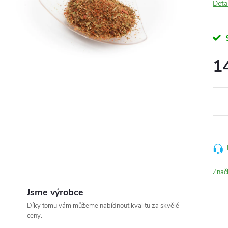
Deta
1
Měr
cena
Znač
Jsme výrobce
Díky tomu vám můžeme nabídnout kvalitu za skvělé
ceny.