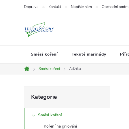
Přejít
Doprava
Kontakt
Napište nám
Obchodní podm
na
obsah
Směsi koření
Tekuté marinády
Přír
Směsi koření
Adžika
Domů
P
Přeskočit
Kategorie
kategorie
o
Směsi koření
s
Koření na grilování