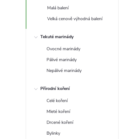
t
Malá balení
r
Velká cenově výhodná balení
a
Tekuté marinády
n
Ovocné marinády
Pálivé marinády
n
Nepálivé marinády
í
Přírodní koření
p
Celé koření
a
Mleté koření
Drcené koření
n
Bylinky