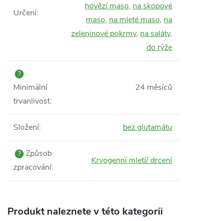
hovězí maso
,
na skopové
Určení
:
maso
,
na mleté maso
,
na
zeleninové pokrmy
,
na saláty
,
do rýže
?
Minimální
24 měsíců
trvanlivost
:
Složení
:
bez glutamátu
Způsob
?
Kryogenní mletí/ drcení
zpracování
:
Produkt naleznete v této kategorii