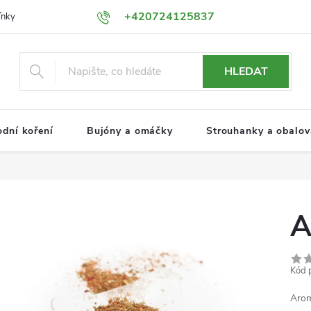
+420724125837
ínky
Podmínky ochrany osobních údajů
HLEDAT
odní koření
Bujóny a omáčky
Strouhanky a obalova
A
Kód 
Arom