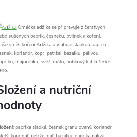
Omáčka adžika se připravuje z čerstvých
ebo sušených paprik, česneku, bylinek a koření.
aše směs koření Adžika obsahuje sladkou papriku,
esnek, koriandr, kopr, petržel, bazalku, pálivou
apriku, majoránku, svěží mátu, bobkový list či řecké
eno.
Složení a nutriční
hodnoty
ložení
: paprika sladká, česnek granulovaný, koriandr
letý, kopr nať, petržel nať, bazalka, paprika pálivá,