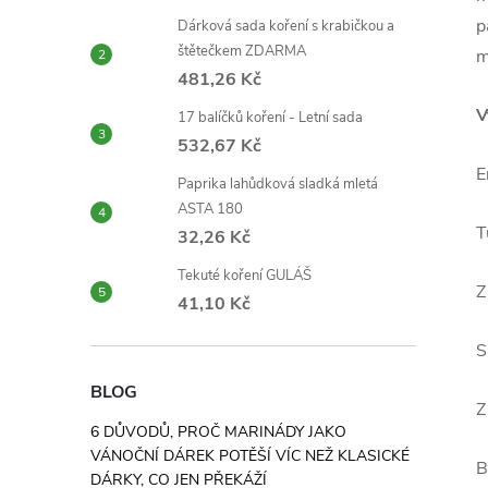
p
Dárková sada koření s krabičkou a
štětečkem ZDARMA
m
481,26 Kč
V
17 balíčků koření - Letní sada
532,67 Kč
E
Paprika lahůdková sladká mletá
ASTA 180
T
32,26 Kč
Tekuté koření GULÁŠ
Z
41,10 Kč
S
BLOG
Z
6 DŮVODŮ, PROČ MARINÁDY JAKO
VÁNOČNÍ DÁREK POTĚŠÍ VÍC NEŽ KLASICKÉ
B
DÁRKY, CO JEN PŘEKÁŽÍ