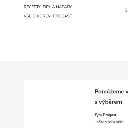
RECEPTY, TIPY A NÁPADY
S
VŠE O KOŘENÍ PROGAST
Z
á
p
a
Tým Progast
t