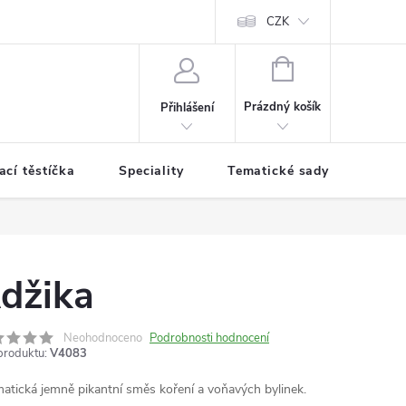
CZK
NÁKUPNÍ
KOŠÍK
Prázdný košík
Přihlášení
cí těstíčka
Speciality
Tematické sady koření
džika
Neohodnoceno
Podrobnosti hodnocení
produktu:
V4083
atická jemně pikantní směs koření a voňavých bylinek.