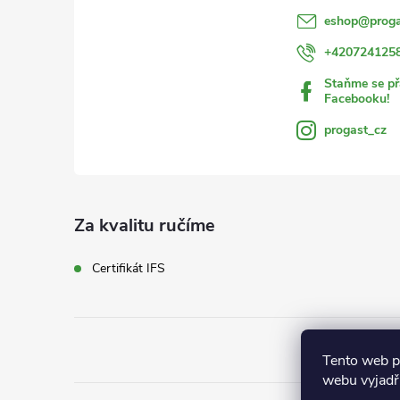
í
eshop
@
proga
+420724125
Staňme se př
Facebooku!
progast_cz
Za kvalitu ručíme
Certifikát IFS
Tento web p
webu vyjadřu