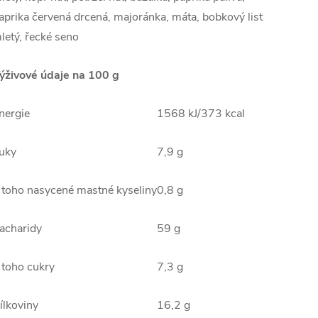
aprika červená drcená, majoránka, máta, bobkový list
letý, řecké seno
ýživové údaje na 100 g
nergie
1568 kJ/373 kcal
uky
7,9 g
 toho nasycené mastné kyseliny
0,8 g
acharidy
59 g
 toho cukry
7,3 g
ílkoviny
16,2 g