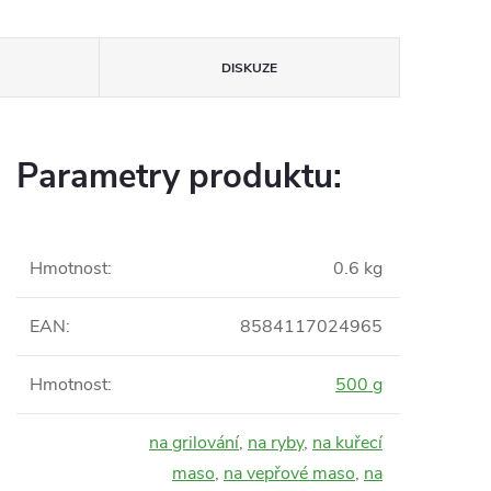
DISKUZE
Parametry produktu:
Hmotnost
:
0.6 kg
EAN
:
8584117024965
Hmotnost
:
500 g
na grilování
,
na ryby
,
na kuřecí
maso
,
na vepřové maso
,
na