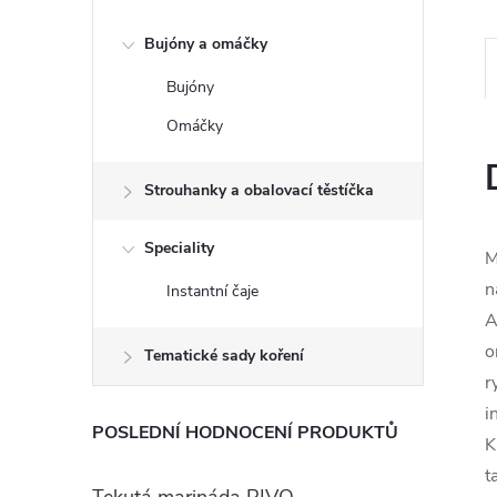
e
Bujóny a omáčky
l
Bujóny
Omáčky
Strouhanky a obalovací těstíčka
Speciality
M
n
Instantní čaje
A
o
Tematické sady koření
r
i
POSLEDNÍ HODNOCENÍ PRODUKTŮ
K
t