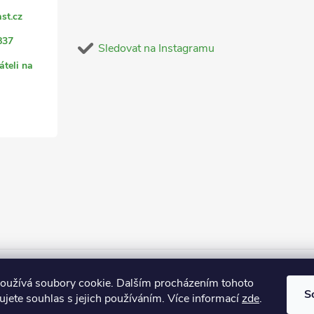
st.cz
837
Sledovat na Instagramu
áteli na
oužívá soubory cookie. Dalším procházením tohoto
S
jete souhlas s jejich používáním. Více informací
zde
.