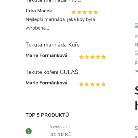
Tekutá marináda PIVO
Jirka Macek
Nejlepší marináda, jaká kdy byla
vyrobena...
n
Tekutá marináda Kuře
N
č
Marie Formánková
p
s
Tekuté koření GULÁŠ
Marie Formánková
TOP 5 PRODUKTŮ
Sweet chilli
S
41,10 Kč
m