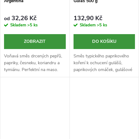
Argentina
Guláš 500 g
32,26 Kč
132,90 Kč
od
Skladem
>5 ks
Skladem
>5 ks
ZOBRAZIT
DO KOŠÍKU
Voňavá směs drcených pepřů,
Směs typického paprikového
papriky, česneku, koriandru a
koření k ochucení gulášů,
tymiánu. Perfektní na maso.
paprikových omáček, gulášové
a dršťkové polévky.