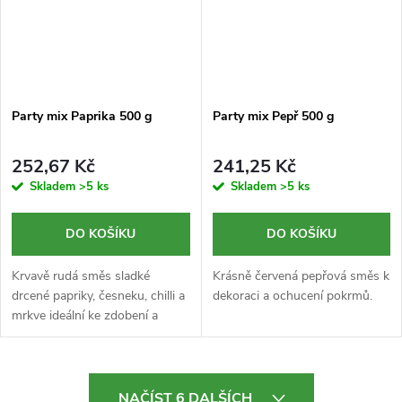
Party mix Paprika 500 g
Party mix Pepř 500 g
252,67 Kč
241,25 Kč
Skladem
>5 ks
Skladem
>5 ks
DO KOŠÍKU
DO KOŠÍKU
Krvavě rudá směs sladké
Krásně červená pepřová směs k
drcené papriky, česneku, chilli a
dekoraci a ochucení pokrmů.
mrkve ideální ke zdobení a
ochucení pokrmů.
O
NAČÍST 6 DALŠÍCH