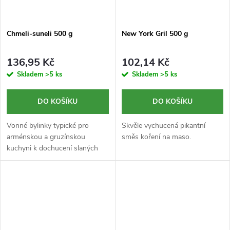
Chmeli-suneli 500 g
New York Gril 500 g
136,95 Kč
102,14 Kč
Skladem
>5 ks
Skladem
>5 ks
DO KOŠÍKU
DO KOŠÍKU
Vonné bylinky typické pro
Skvěle vychucená pikantní
arménskou a gruzínskou
směs koření na maso.
kuchyni k dochucení slaných
pokrmů.