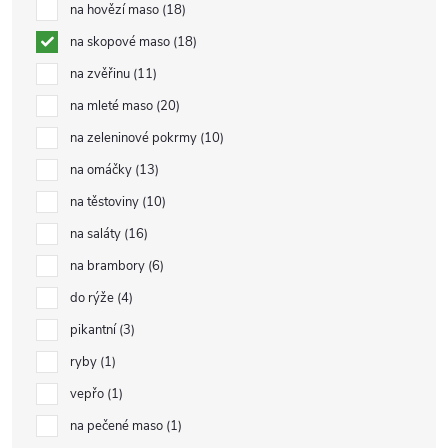
na hovězí maso
18
na skopové maso
18
na zvěřinu
11
na mleté maso
20
na zeleninové pokrmy
10
na omáčky
13
na těstoviny
10
na saláty
16
na brambory
6
do rýže
4
pikantní
3
ryby
1
vepřo
1
na pečené maso
1