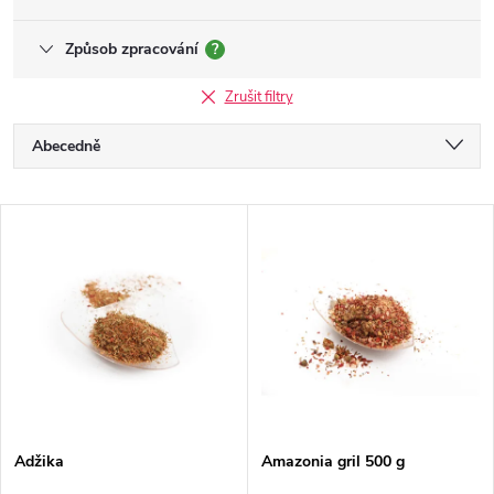
Způsob zpracování
?
Zrušit filtry
Ř
Abecedně
a
Nejlevnější
V
Nejdražší
z
ý
Nejprodávanější
e
p
n
i
í
s
p
Adžika
Amazonia gril 500 g