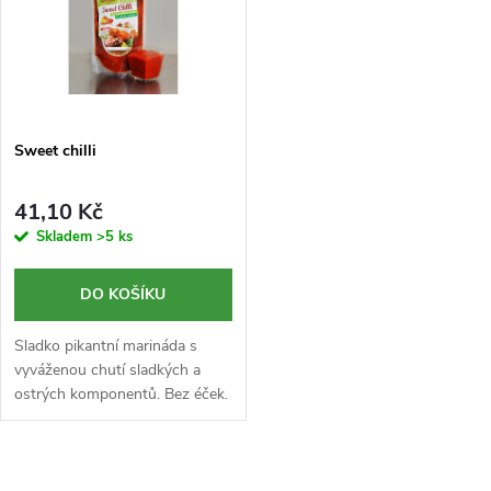
ů
ů
Sweet chilli
41,10 Kč
Skladem
>5 ks
DO KOŠÍKU
Sladko pikantní marináda s
vyváženou chutí sladkých a
ostrých komponentů. Bez éček.
O