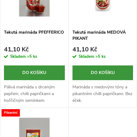
n
i
í
s
p
Tekutá marináda PFEFFERICO
Tekutá marináda MEDOVÁ
PIKANT
p
r
41,10 Kč
41,10 Kč
r
Skladem
>5 ks
Skladem
>5 ks
o
o
DO KOŠÍKU
DO KOŠÍKU
d
d
Pálivá marináda s drceným
Marináda s medovými tóny a
u
pepřem, chilli papričkami a
pikantními chilli papričkami. Bez
hořčičným semínkem.
éček.
u
k
Pikantní
k
t
t