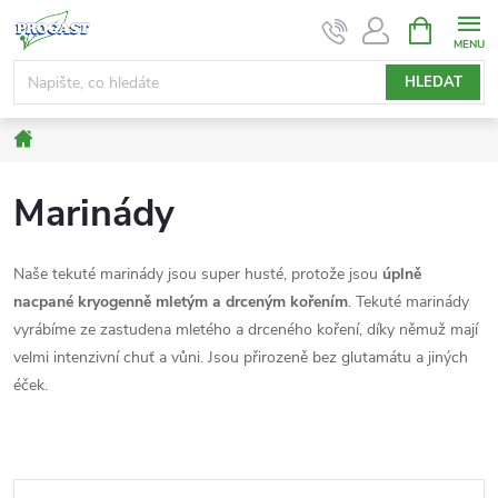
Přejít
NÁKUPNÍ
KOŠÍK
na
obsah
HLEDAT
Domů
Marinády
Naše tekuté marinády jsou super husté, protože jsou
úplně
nacpané kryogenně mletým a drceným kořením
. Tekuté marinády
vyrábíme ze zastudena mletého a drceného koření, díky němuž mají
velmi intenzivní chuť a vůni. Jsou přirozeně bez glutamátu a jiných
éček.