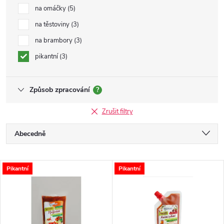
na omáčky
5
na těstoviny
3
na brambory
3
pikantní
3
Způsob zpracování
?
Zrušit filtry
Ř
Abecedně
a
Nejlevnější
V
Pikantní
Pikantní
Nejdražší
z
ý
Nejprodávanější
e
p