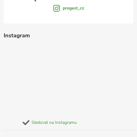
y
progast_cz
v
ý
Instagram
p
i
s
u
Sledovat na Instagramu