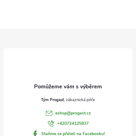
v
l
Z
á
d
á
a
p
c
a
í
t
p
Tým Progast
r
í
eshop
@
progast.cz
v
+420724125837
k
Staňme se přáteli na Facebooku!