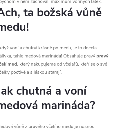
bychom v něm zachovali maximum vonných látek.
Ach, ta božská vůně
medu!
 když voní a chutná krásně po medu, je to docela
álivka, tahle medová marináda! Obsahuje pravý
p
ravý
čelí med,
který nakupujeme od včelařů, kteří se o své
čelky poctivě a s láskou starají.
Jak chutná a voní
medová marináda?
edová vůně z pravého včelího medu je nosnou