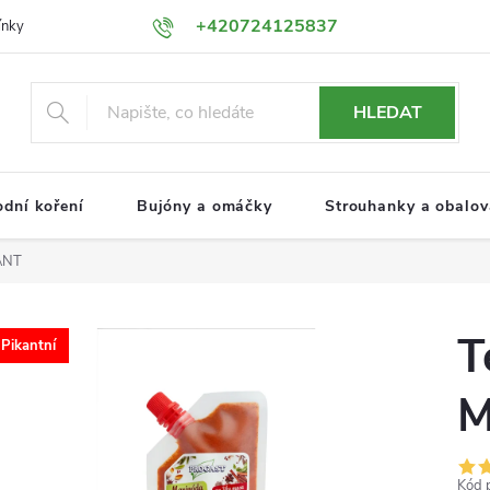
+420724125837
ínky
Podmínky ochrany osobních údajů
HLEDAT
odní koření
Bujóny a omáčky
Strouhanky a obalova
ANT
T
Pikantní
M
Kód 