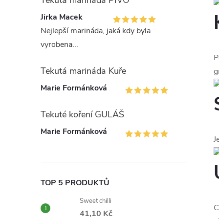
Tekutá marináda PIVO
Jirka Macek
Nejlepší marináda, jaká kdy byla
vyrobena...
P
Tekutá marináda Kuře
g
Marie Formánková
Tekuté koření GULÁŠ
Marie Formánková
J
TOP 5 PRODUKTŮ
Sweet chilli
C
41,10 Kč