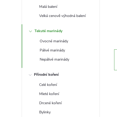
t
Malá balení
r
Velká cenově výhodná balení
a
Tekuté marinády
n
Ovocné marinády
Pálivé marinády
n
Nepálivé marinády
í
Přírodní koření
p
Celé koření
a
Mleté koření
Drcené koření
n
Bylinky