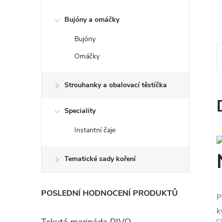
e
Bujóny a omáčky
l
Bujóny
Omáčky
Strouhanky a obalovací těstíčka
Speciality
Instantní čaje
Tematické sady koření
POSLEDNÍ HODNOCENÍ PRODUKTŮ
P
k