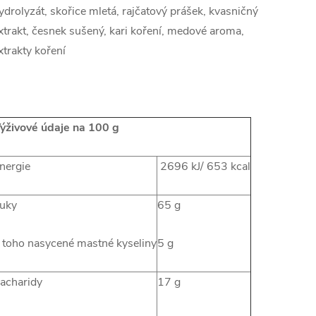
ydrolyzát, skořice mletá, rajčatový prášek, kvasničný
xtrakt, česnek sušený, kari koření, medové aroma,
xtrakty koření
ýživové údaje na 100 g
nergie
2696 kJ/ 653 kcal
uky
65 g
 toho nasycené mastné kyseliny
5 g
acharidy
17 g