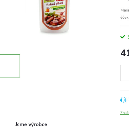
Mari
éček
4
Měr
cena
Znač
Jsme výrobce