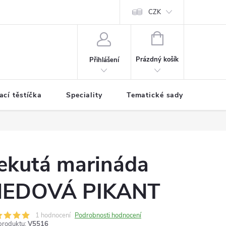
CZK
NÁKUPNÍ
KOŠÍK
Prázdný košík
Přihlášení
cí těstíčka
Speciality
Tematické sady koření
ekutá marináda
EDOVÁ PIKANT
1 hodnocení
Podrobnosti hodnocení
produktu:
V5516