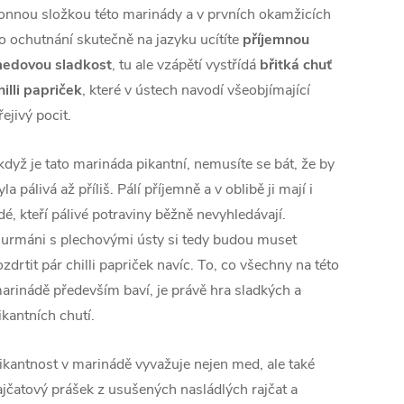
onnou složkou této marinády a v prvních okamžicích
o ochutnání skutečně na jazyku ucítíte
příjemnou
edovou sladkost
, tu ale vzápětí vystřídá
břitká chuť
hilli papriček
, které v ústech navodí všeobjímající
řejivý pocit.
 když je tato marináda pikantní, nemusíte se bát, že by
yla pálivá až příliš. Pálí příjemně a v oblibě ji mají i
idé, kteří pálivé potraviny běžně nevyhledávají.
urmáni s plechovými ústy si tedy budou muset
ozdrtit pár chilli papriček navíc. To, co všechny na této
arinádě především baví, je právě hra sladkých a
ikantních chutí.
ikantnost v marinádě vyvažuje nejen med, ale také
ajčatový prášek z usušených nasládlých rajčat a