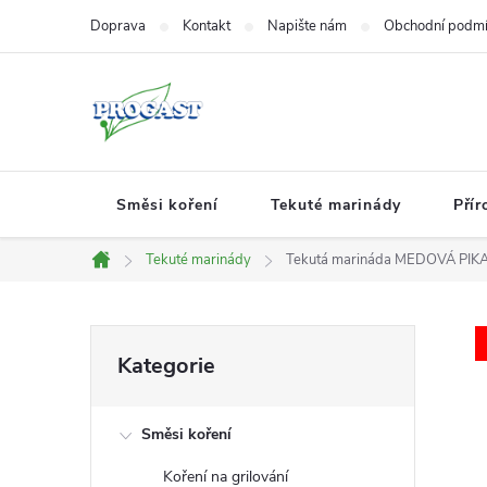
Přejít
Doprava
Kontakt
Napište nám
Obchodní podm
na
obsah
Směsi koření
Tekuté marinády
Přír
Tekuté marinády
Tekutá marináda MEDOVÁ PIK
Domů
P
Přeskočit
Kategorie
kategorie
o
Směsi koření
s
Koření na grilování