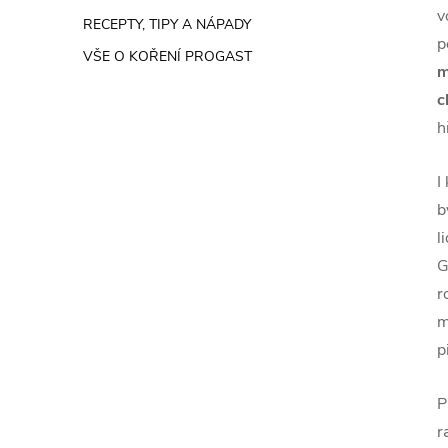
v
RECEPTY, TIPY A NÁPADY
p
VŠE O KOŘENÍ PROGAST
m
c
h
I
b
l
G
r
m
p
P
r