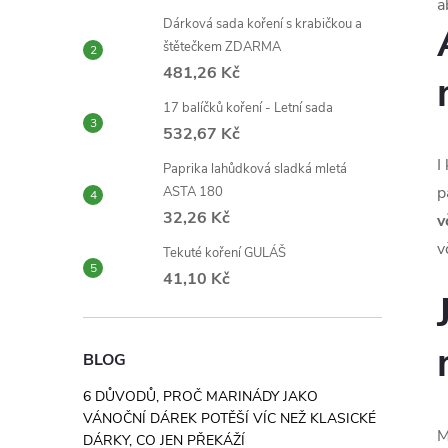
a
Dárková sada koření s krabičkou a
štětečkem ZDARMA
481,26 Kč
17 balíčků koření - Letní sada
532,67 Kč
I
Paprika lahůdková sladká mletá
p
ASTA 180
32,26 Kč
v
v
Tekuté koření GULÁŠ
41,10 Kč
BLOG
6 DŮVODŮ, PROČ MARINÁDY JAKO
VÁNOČNÍ DÁREK POTĚŠÍ VÍC NEŽ KLASICKÉ
M
DÁRKY, CO JEN PŘEKÁŽÍ