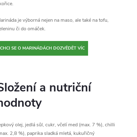
kořice.
arináda je výborná nejen na maso, ale také na tofu,
eleninu či do omáček.
CHCI SE O MARINÁDÁCH DOZVĚDĚT VÍC
Složení a nutriční
hodnoty
epkový olej, jedlá sůl, cukr, včelí med (max. 7 %), chilli
max. 2,8 %), paprika sladká mletá, kukuřičný