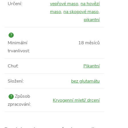
Určení
:
vepřové maso
,
na hovězí
maso
,
na skopové maso
,
pikantní
?
Minimální
18 měsíců
trvanlivost
:
Chuť
:
Pikantní
Složení
:
bez glutamátu
Způsob
?
Kryogenní mletí/ drcení
zpracování
: