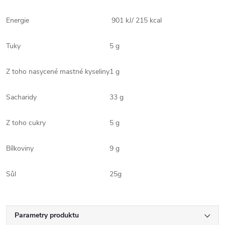
Energie
901 kJ/ 215 kcal
Tuky
5 g
Z toho nasycené mastné kyseliny
1 g
Sacharidy
33 g
Z toho cukry
5 g
Bílkoviny
9 g
Sůl
25g
Parametry produktu