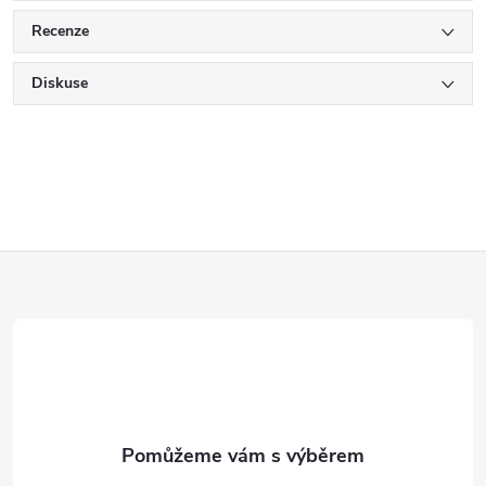
Recenze
Diskuse
Z
á
p
a