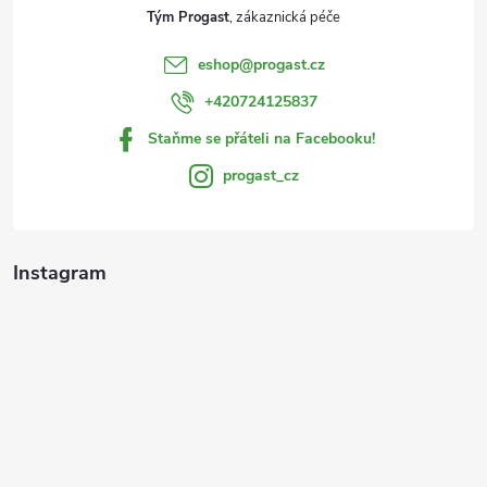
t
Tým Progast
í
eshop
@
progast.cz
+420724125837
Staňme se přáteli na Facebooku!
progast_cz
Instagram