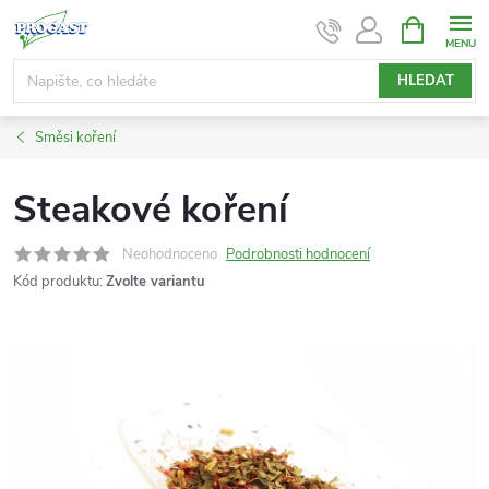
Přejít
NÁKUPNÍ
KOŠÍK
na
obsah
HLEDAT
Směsi koření
Steakové koření
Neohodnoceno
Podrobnosti hodnocení
Kód produktu:
Zvolte variantu