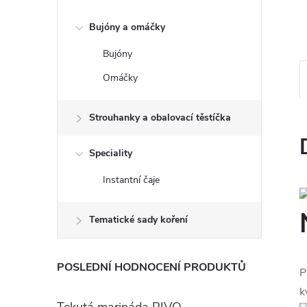
e
Bujóny a omáčky
l
Bujóny
Omáčky
Strouhanky a obalovací těstíčka
Speciality
Instantní čaje
Tematické sady koření
POSLEDNÍ HODNOCENÍ PRODUKTŮ
P
k