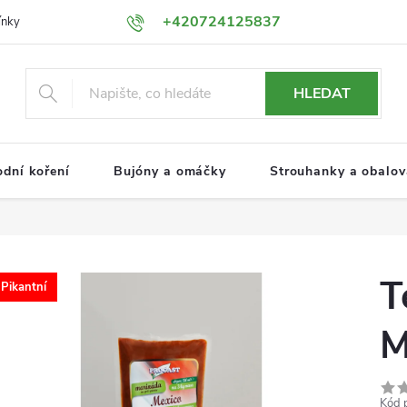
+420724125837
ínky
Podmínky ochrany osobních údajů
HLEDAT
odní koření
Bujóny a omáčky
Strouhanky a obalova
T
Pikantní
M
Kód 