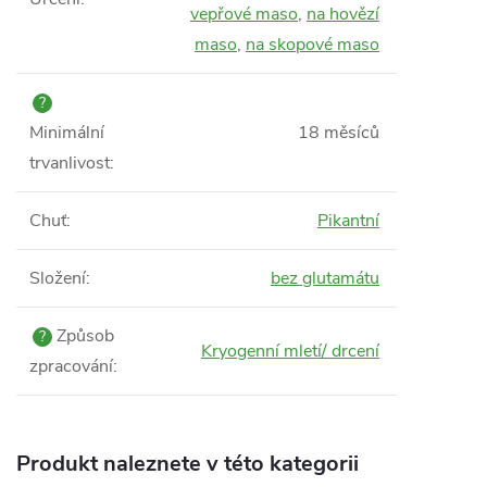
vepřové maso
,
na hovězí
maso
,
na skopové maso
?
Minimální
18 měsíců
trvanlivost
:
Chuť
:
Pikantní
Složení
:
bez glutamátu
Způsob
?
Kryogenní mletí/ drcení
zpracování
:
Produkt naleznete v této kategorii