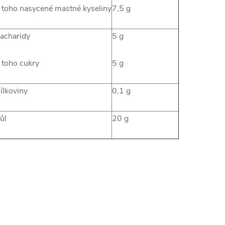
 toho nasycené mastné kyseliny
7,5 g
acharidy
5 g
 toho cukry
5 g
ílkoviny
0,1 g
ůl
20 g