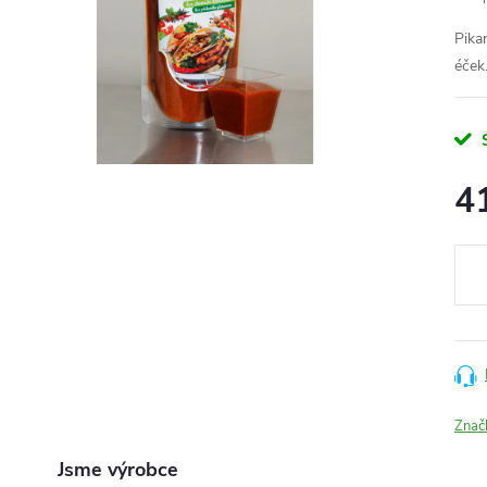
Pika
éček
4
Měr
cena
Znač
Jsme výrobce