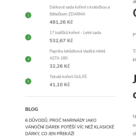
a
Dárková sada koření s krabičkou a
štětečkem ZDARMA
481,26 Kč
17 balíčků koření - Letní sada
P
532,67 Kč
T
Paprika lahůdková sladká mletá
ASTA 180
k
32,26 Kč
Tekuté koření GULÁŠ
41,10 Kč
BLOG
N
6 DŮVODŮ, PROČ MARINÁDY JAKO
o
VÁNOČNÍ DÁREK POTĚŠÍ VÍC NEŽ KLASICKÉ
s
DÁRKY, CO JEN PŘEKÁŽÍ