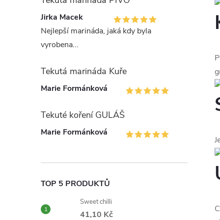
Tekutá marináda PIVO
Jirka Macek
Nejlepší marináda, jaká kdy byla
vyrobena...
P
Tekutá marináda Kuře
g
Marie Formánková
Tekuté koření GULÁŠ
Marie Formánková
J
TOP 5 PRODUKTŮ
Sweet chilli
C
41,10 Kč