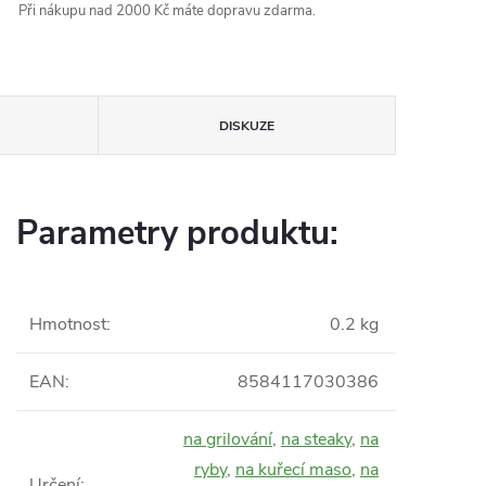
Při nákupu nad 2000 Kč máte dopravu zdarma.
DISKUZE
Parametry produktu:
Hmotnost
:
0.2 kg
EAN
:
8584117030386
na grilování
,
na steaky
,
na
ryby
,
na kuřecí maso
,
na
Určení
: