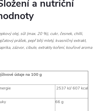
Složení a nutriční
hodnoty
epkový olej, sůl (max. 20 %), cukr, česnek, chilli,
ajčatový prášek, pepř bílý mletý, kvasničný extrakt,
aprika, zázvor, cibule, extrakty koření, kouřové aroma
ýživové údaje na 100 g
nergie
2537 kJ/ 607 kcal
uky
66 g