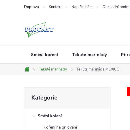
Přejít
Doprava
Kontakt
Napište nám
Obchodní podm
na
obsah
Směsi koření
Tekuté marinády
Přír
Tekuté marinády
Tekutá marináda MEXICO
Domů
P
Přeskočit
Kategorie
kategorie
o
Směsi koření
s
Koření na grilování