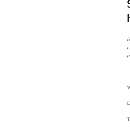
ř
r
p
V
E
T