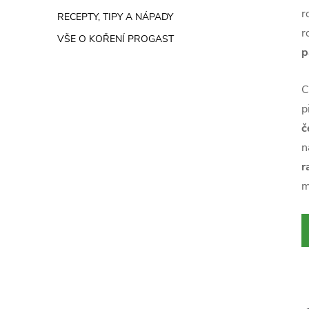
r
RECEPTY, TIPY A NÁPADY
r
VŠE O KOŘENÍ PROGAST
p
C
p
č
n
r
m