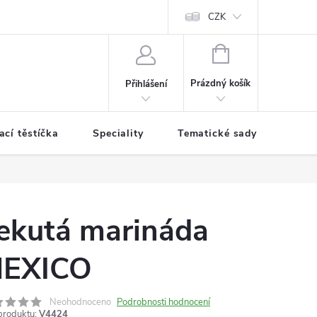
CZK
NÁKUPNÍ
KOŠÍK
Prázdný košík
Přihlášení
cí těstíčka
Speciality
Tematické sady koření
ekutá marináda
EXICO
Neohodnoceno
Podrobnosti hodnocení
produktu:
V4424