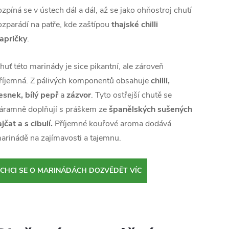
ozpíná se v ústech dál a dál, až se jako ohňostroj chutí
ozparádí na patře, kde zaštípou
thajské chilli
apričky
.
huť této marinády je sice pikantní, ale zároveň
říjemná. Z pálivých komponentů obsahuje
chilli,
esnek, bílý pepř
a
zázvor
. Tyto ostřejší chutě se
áramně doplňují s práškem ze
španělských sušených
ajčat a s cibulí.
Příjemné kouřové aroma dodává
arinádě na zajímavosti a tajemnu.
CHCI SE O MARINÁDÁCH DOZVĚDĚT VÍC