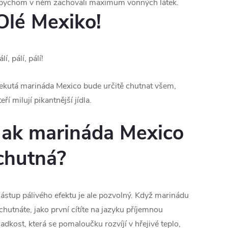
bychom v něm zachovali maximum vonných látek.
Olé Mexiko!
álí, pálí, pálí!
ekutá marináda Mexico bude určitě chutnat všem,
teří milují pikantnější jídla.
Jak marináda Mexico
chutná?
ástup pálivého efektu je ale pozvolný. Když marinádu
chutnáte, jako první cítíte na jazyku příjemnou
ladkost, která se pomaloučku rozvíjí v hřejivé teplo,