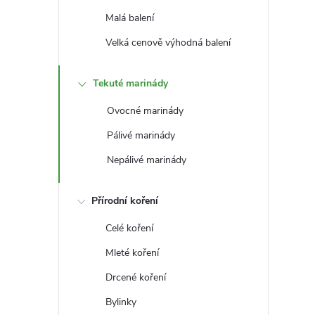
t
Malá balení
r
Velká cenově výhodná balení
a
Tekuté marinády
n
Ovocné marinády
Pálivé marinády
n
Nepálivé marinády
í
Přírodní koření
p
Celé koření
a
Mleté koření
Drcené koření
n
Bylinky