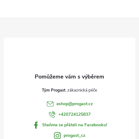
Z
á
p
a
t
Tým Progast
í
eshop
@
progast.cz
+420724125837
Staňme se přáteli na Facebooku!
progast_cz