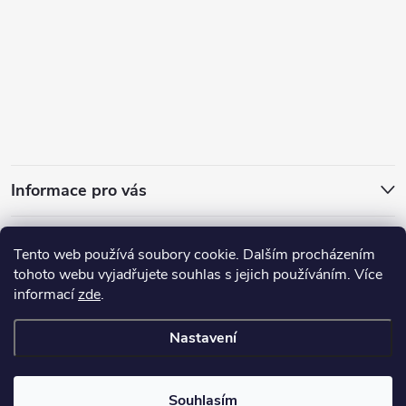
Informace pro vás
Za kvalitu ručíme
Tento web používá soubory cookie. Dalším procházením
tohoto webu vyjadřujete souhlas s jejich používáním. Více
informací
zde
.
Nastavení
Copyright 2026
PROGAST, s.r.o.
. Všechna práva vyhrazena.
Souhlasím