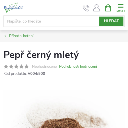
Přejít
NÁKUPNÍ
KOŠÍK
na
obsah
HLEDAT
Přírodní koření
Pepř černý mletý
Neohodnoceno
Podrobnosti hodnocení
Kód produktu:
V004/500