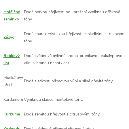
Hořčičné
Dodá hořkou hřejivost, po upražení vyniknou oříškové
semínko
tóny.
Dodá charakteristickou hřejivost se sladkými citrusovými
Zázvor
tóny.
Bobkový
Dodá květinově bylinné aroma, pronikavou eukalyptovou
list
vůni a jemnou nahořklost.
Muškátový
Dodá sladkost, pižmovou vůni a silné dřevité tóny.
ořech
Kardamom
Vyniknou sladce mentolové tóny.
Kurkuma
Dodá zemitou hřejivost s citrusovými tóny.
Koriandr
Dodá květinově pikantní citrusové tóny.